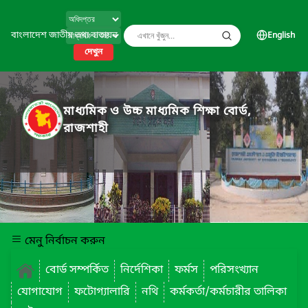
বাংলাদেশ জাতীয় তথ্য বাতায়ন
English
দেখুন
মাধ্যমিক ও উচ্চ মাধ্যমিক শিক্ষা বোর্ড,
রাজশাহী
মেনু নির্বাচন করুন
বোর্ড সম্পর্কিত
নির্দেশিকা
ফর্মস
পরিসংখ্যান
যোগাযোগ
ফটোগ্যালারি
নথি
কর্মকর্তা/কর্মচারীর তালিকা