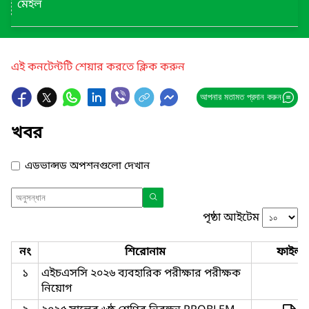
মেইল
এই কনটেন্টটি শেয়ার করতে ক্লিক করুন
আপনার মতামত প্রদান করুন
খবর
এডভান্সড অপশনগুলো দেখান
পৃষ্ঠা আইটেম
নং
শিরোনাম
ফাইল
১
এইচএসসি ২০২৬ ব্যবহারিক পরীক্ষার পরীক্ষক
নিয়োগ