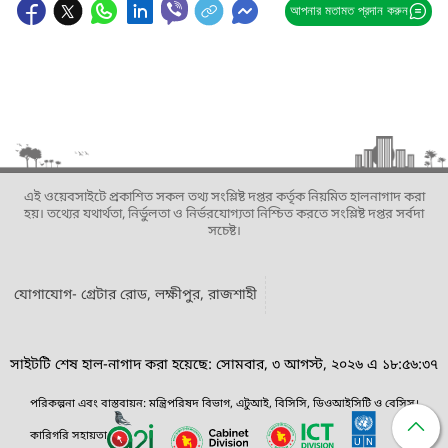
আপনার মতামত প্রদান করুন
এই ওয়েবসাইটে প্রকাশিত সকল তথ্য সংশ্লিষ্ট দপ্তর কর্তৃক নিয়মিত হালনাগাদ করা
হয়। তথ্যের যথার্থতা, নির্ভুলতা ও নির্ভরযোগ্যতা নিশ্চিত করতে সংশ্লিষ্ট দপ্তর সর্বদা
সচেষ্ট।
যোগাযোগ- গ্রেটার রোড, লক্ষীপুর, রাজশাহী
সাইটটি শেষ হাল-নাগাদ করা হয়েছে: সোমবার, ৩ আগস্ট, ২০২৬ এ ১৮:৫৬:৩৭
পরিকল্পনা এবং বাস্তবায়ন: মন্ত্রিপরিষদ বিভাগ, এটুআই, বিসিসি, ডিওআইসিটি ও বেসিস।
কারিগরি সহায়তা